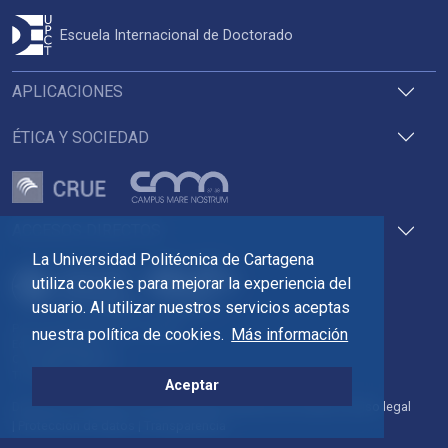
Escuela Internacional de Doctorado
APLICACIONES
ÉTICA Y SOCIEDAD
ACCESOS DIRECTOS
La Universidad Politécnica de Cartagena
utiliza cookies para mejorar la experiencia del
usuario. Al utilizar nuestros servicios aceptas
Pza. del Cronista Isidoro Valverde
nuestra política de cookies.
Más información
Edif. La Milagrosa
C.P. 30202 Cartagena
Tlf: 968 32 54 00
Aceptar
Directorio
Contacto
Accesibilidad
Política de Cookies
Aviso legal
Protección de datos
Transparencia