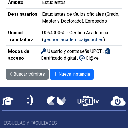
Ámbito
Estudiantes
Destinatarios
Estudiantes de títulos oficiales (Grado,
Master y Doctorado), Egresados
Unidad
U06400060
- Gestión Académica
tramitadora
(
gestion.academica@upct.es
)
Modos de
Usuario y contraseña UPCT
,
acceso
Certificado digital
,
Cl@ve
Buscar trámites
Nueva instancia
ESCUELAS Y FACULTADES